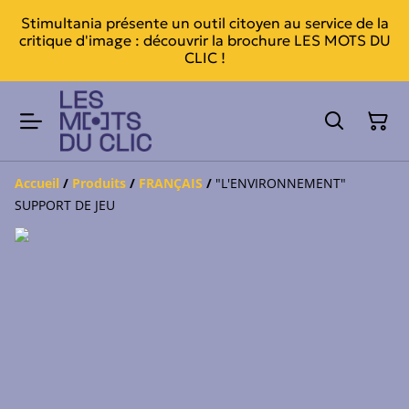
Stimultania présente un outil citoyen au service de la
critique d'image : découvrir la brochure LES MOTS DU
CLIC !
Accueil
/
Produits
/
FRANÇAIS
/
"L'ENVIRONNEMENT"
SUPPORT DE JEU