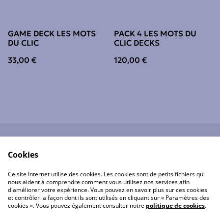
GAME DECK LES MOTS
PACK 4 LES MOTS DU
DU CLIC
CLIC DECKS
33,00 €
120,00 €
Contact
Conditions générales
Cookies
Politique de
Politique de cookies
confidentialité
Ce site Internet utilise des cookies. Les cookies sont de petits fichiers qui
nous aident à comprendre comment vous utilisez nos services afin
d'améliorer votre expérience. Vous pouvez en savoir plus sur ces cookies
et contrôler la façon dont ils sont utilisés en cliquant sur « Paramètres des
cookies ». Vous pouvez également consulter notre
politique de cookies
.